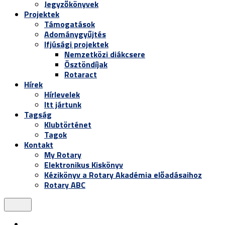
Jegyzőkönyvek
Projektek
Támogatások
Adománygyűjtés
Ifjúsági projektek
Nemzetközi diákcsere
Ösztöndíjak
Rotaract
Hírek
Hírlevelek
Itt jártunk
Tagság
Klubtörténet
Tagok
Kontakt
My Rotary
Elektronikus Kiskönyv
Kézikönyv a Rotary Akadémia előadásaihoz
Rotary ABC
Menu
Kezdőoldal