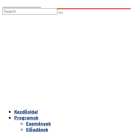
Skip to Main Content
Search
for:
Kezdőoldal
Programok
Események
Előadások